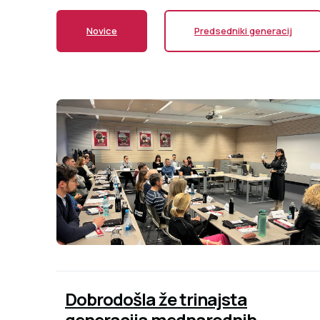
Novice
Predsedniki generacij
Dobrodošla že trinajsta
generacija mednarodnih