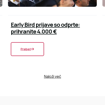
Early Bird prijave so odprte:
prihranite 4.000 €
Preberi
Naloži več