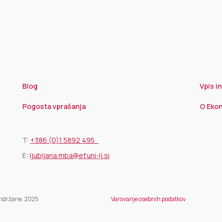
Blog
Vpis i
Pogosta vprašanja
O Ekon
T:
+386 (0)1 5892 495
E:
ljubljana.mba@ef.uni-lj.si
pridržane. 2025
Varovanje osebnih podatkov