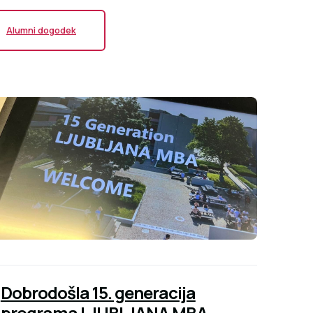
Alumni dogodek
Dobrodošla 15. generacija
programa LJUBLJANA MBA