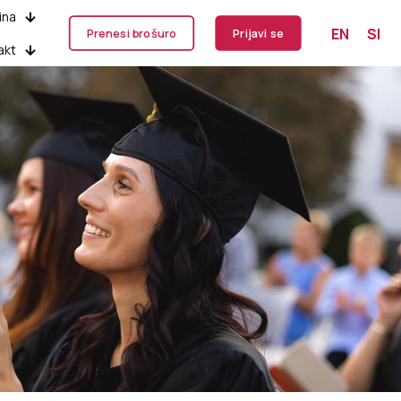
ina
EN
SI
Prenesi brošuro
Prijavi se
akt