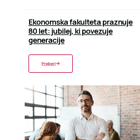
Ekonomska fakulteta praznuje
80 let: jubilej, ki povezuje
generacije
Preberi