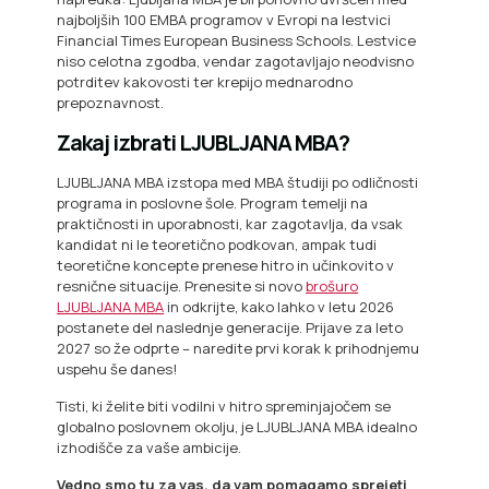
najboljših 100 EMBA programov v Evropi na lestvici
Financial Times European Business Schools. Lestvice
niso celotna zgodba, vendar zagotavljajo neodvisno
potrditev kakovosti ter krepijo mednarodno
prepoznavnost.
Zakaj izbrati LJUBLJANA MBA?
LJUBLJANA MBA izstopa med MBA študiji po odličnosti
programa in poslovne šole. Program temelji na
praktičnosti in uporabnosti, kar zagotavlja, da vsak
kandidat ni le teoretično podkovan, ampak tudi
teoretične koncepte prenese hitro in učinkovito v
resnične situacije. Prenesite si novo
brošuro
LJUBLJANA MBA
in odkrijte, kako lahko v letu 2026
postanete del naslednje generacije. Prijave za leto
2027 so že odprte – naredite prvi korak k prihodnjemu
uspehu še danes!
Tisti, ki želite biti vodilni v hitro spreminjajočem se
globalno poslovnem okolju, je LJUBLJANA MBA idealno
izhodišče za vaše ambicije.
Vedno smo tu za vas, da vam pomagamo sprejeti