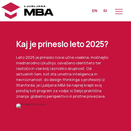
EN
SI
Kaj je prineslo leto 2025?
Leto 2025 je prineslo nove učne vsebine, močnejšo
mednarodno izkušnjo, osveženo identiteto ter
rastočo in vse bolj raznoliko skupnost. Od
aktualnih tem, kot sta umetna inteligenca in
nevroznanost, do design thinkinga s profesorji iz
Stanforda, je Ljubljana MBA še naprej krepil svoj
položaj kot program za vodje, ki želijo praktična
znanja, globalno perspektivo in pristne povezave.