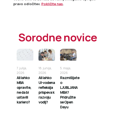
pravo odločitev.
Pokličite nas
.
Sorodne novice
7. julija,
18. junija,
5. maja,
2026
2026
2026
Ali lahko
Ali lahko
Razmišljate
MBA
UI-vodena
o
opravite,
refleksija
LJUBLJANA
ne da bi
prispeva k
MBA?
ustavili
razvoju
Pridružite
kariero?
vodij?
se Open
Dayu