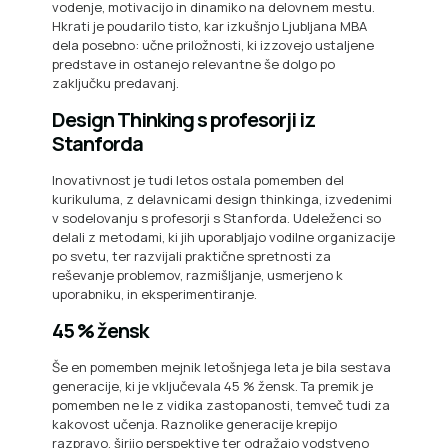
vodenje, motivacijo in dinamiko na delovnem mestu.
Hkrati je poudarilo tisto, kar izkušnjo Ljubljana MBA
dela posebno: učne priložnosti, ki izzovejo ustaljene
predstave in ostanejo relevantne še dolgo po
zaključku predavanj.
Design Thinking s profesorji iz
Stanforda
Inovativnost je tudi letos ostala pomemben del
kurikuluma, z delavnicami design thinkinga, izvedenimi
v sodelovanju s profesorji s Stanforda. Udeleženci so
delali z metodami, ki jih uporabljajo vodilne organizacije
po svetu, ter razvijali praktične spretnosti za
reševanje problemov, razmišljanje, usmerjeno k
uporabniku, in eksperimentiranje.
45 % žensk
Še en pomemben mejnik letošnjega leta je bila sestava
generacije, ki je vključevala 45 % žensk. Ta premik je
pomemben ne le z vidika zastopanosti, temveč tudi za
kakovost učenja. Raznolike generacije krepijo
razpravo, širijo perspektive ter odražajo vodstveno