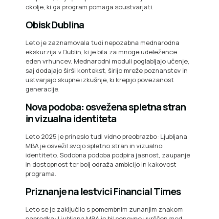
okolje, ki ga program pomaga soustvarjati.
Obisk Dublina
Leto je zaznamovala tudi nepozabna mednarodna
ekskurzija v Dublin, ki je bila za mnoge udeležence
eden vrhuncev. Mednarodni moduli poglabljajo učenje,
saj dodajajo širši kontekst, širijo mreže poznanstev in
ustvarjajo skupne izkušnje, ki krepijo povezanost
generacije.
Nova podoba: osvežena spletna stran
in vizualna identiteta
Leto 2025 je prineslo tudi vidno preobrazbo: Ljubljana
MBA je osvežil svojo spletno stran in vizualno
identiteto. Sodobna podoba podpira jasnost, zaupanje
in dostopnost ter bolj odraža ambicijo in kakovost
programa.
Priznanje na lestvici Financial Times
Leto se je zaključilo s pomembnim zunanjim znakom
napredka: Ljubljana MBA je bil ponovno uvrščen med