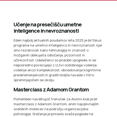
Učenje na presečišču umetne
inteligence in nevroznanosti
Eden najbolj aktualnih poudarkov leta 2025 je bil fokus
programa na umetno inteligenco in nevroznanost, kjer
smo raziskovali, kako tehnologija in znanost o
možganih oblikujeta odločanje, pozornost in
učinkovitost. Udeleženci so pridobili vpoglede, ki se
neposredno povezujejo z izzivi sodobnega vodenja:
vodenje skozi kompleksnost, obvladovanje kognitivne
preobremenjenosti in graditi boljše navade v hitro
spreminjajočem se okolju.
Masterclass z Adamom Grantom
Pomemben navdihujoč trenutek za Alumni klub je bil
masterclass z Adamom Grantom, enim najvplivnejših
sodobnih mislecev na področju organizacijske
psihologije. Srečanje je prineslo sveže poglede na