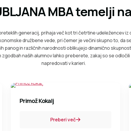
BLJANA MBA temelji na 
 preteklih generacij, prihaja več kot tri četrtine udeležencev iz
neekonomske družbene vede, pri čemer je večini skupno to, da 
nih panog in različnih narodnosti oblikujejo dinamično skupnost
h zgodbah naših alumnov lahko preberete, zakaj so se odločili z
napredovati v karieri.
Primož Kokalj
Preberi več