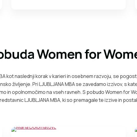
obuda Women for Wom
BA kot naslednji korak v karieri in osebnem razvoju, se pogost
družinsko življenje. Pri LJUBLJANA MBA se zavedamo izzivov, s ka
remo in opolnomočimo na vseh ravneh. S pobudo Women for Wom
edstavnic LJUBLJANA MBA, ki so premagale te izzive in posta