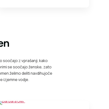
en
o soočajo z vprašanji, kako
terimi se soočajo ženske, zato
en želimo deliti navdihujoče
le izjemne vodje.