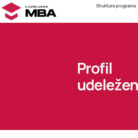
Struktura programa
Profil
udeleže