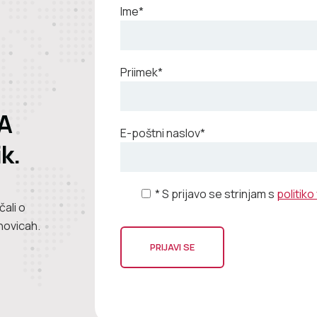
Ime*
Priimek*
A
E-poštni naslov*
k.
* S prijavo se strinjam s
politik
ali o
novicah.