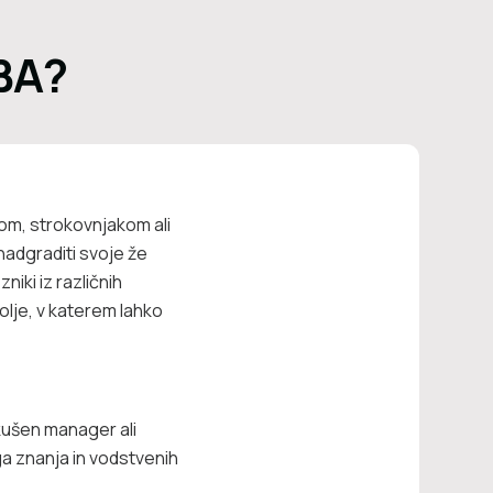
BA?
m, strokovnjakom ali
nadgraditi svoje že
iki iz različnih
olje, v katerem lahko
zkušen manager ali
a znanja in vodstvenih