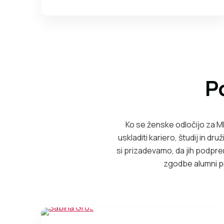
P
Ko se ženske odločijo za M
uskladiti kariero, študij in 
si prizadevamo, da jih podp
zgodbe alumni pr