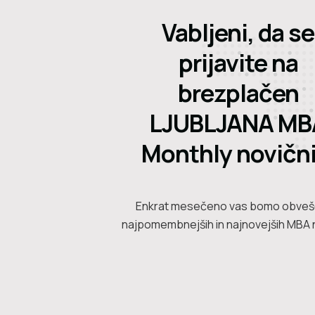
Vabljeni, da se
prijavite na
brezplačen
LJUBLJANA MB
Monthly novični
Enkrat mesečeno vas bomo obvešč
najpomembnejših in najnovejših MBA 