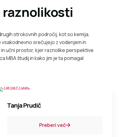
raznolikosti
 drugih strokovnih področij, kot so kemija,
se vsakodnevno srečujejo z vodenjem in
 in učni prostor, kjer raznolike perspektive
a MBA študij in kako jim je ta pomagal
Tanja Prudič
Preberi več