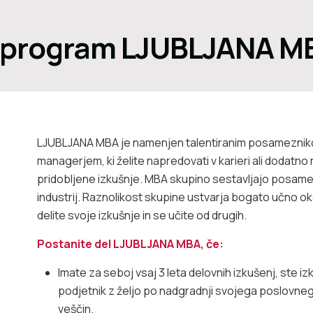
 program LJUBLJANA M
LJUBLJANA MBA je namenjen talentiranim posamezniko
managerjem, ki želite napredovati v karieri ali dodatno 
pridobljene izkušnje. MBA skupino sestavljajo posamezn
industrij. Raznolikost skupine ustvarja bogato učno ok
delite svoje izkušnje in se učite od drugih.
Postanite del LJUBLJANA MBA, če:
Imate za seboj vsaj 3 leta delovnih izkušenj, ste i
podjetnik z željo po nadgradnji svojega poslovneg
veščin.