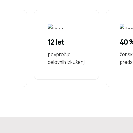
12 let
40 
povprečje
žensk
delovnih izkušenj
preds