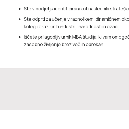
Ste v podjetju identificirani kot nasledniki strate
Ste odprti za učenje v raznolikem, dinamičnem okolj
kolegi iz različnih industrij, narodnosti in ozadij.
Iščete prilagodljiv urnik MBA študija, ki vam omogoča
zasebno življenje brez večjih odrekanj.