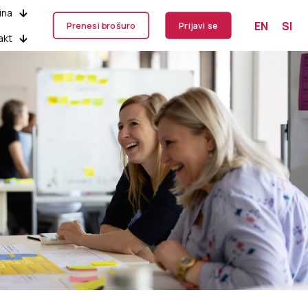
ina
EN
SI
Prenesi brošuro
Prijavi se
akt