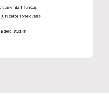
ško pomembnih funkcij.
u in želite sodelovati s
 delo, študij in