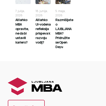
7. julija,
18. junija,
5. maja,
2026
2026
2026
Ali lahko
Ali lahko
Razmišljate
MBA
UI-vodena
o
opravite,
refleksija
LJUBLJANA
ne da bi
prispeva k
MBA?
ustavili
razvoju
Pridružite
kariero?
vodij?
se Open
Dayu