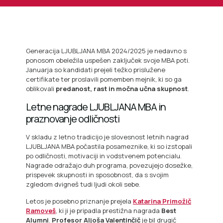
Generacija LJUBLJANA MBA 2024/2025 je nedavno s
ponosom obeležila uspešen zaključek svoje MBA poti.
Januarja so kandidati prejeli težko prislužene
certifikate ter proslavili pomemben mejnik, ki so ga
oblikovali
predanost, rast in močna učna skupnost
.
Letne nagrade LJUBLJANA MBA in
praznovanje odličnosti
V skladu z letno tradicijo je slovesnost letnih nagrad
LJUBLJANA MBA počastila posameznike, ki so izstopali
po odličnosti, motivaciji in vodstvenem potencialu.
Nagrade odražajo duh programa, povezujejo dosežke,
prispevek skupnosti in sposobnost, da s svojim
zgledom dvigneš tudi ljudi okoli sebe.
Letos je posebno priznanje prejela
Katarina Primožič
Ramoveš
, ki ji je pripadla prestižna nagrada
Best
Alumni
.
Profesor Aljoša Valentinčič
je bil drugič