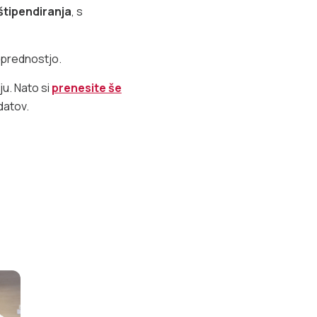
štipendiranja
, s
 prednostjo.
ju. Nato si
prenesite še
datov.