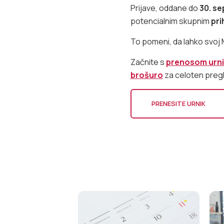
Prijave, oddane do
30. s
potencialnim skupnim
pri
To pomeni, da lahko svoj 
Začnite s
prenosom urn
brošuro
za celoten pregl
PRENESITE URNIK