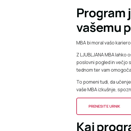
Program j
vašemu p
MBA bi moral vašo kariero 
Z LJUBLJANA MBA lahko osta
poslovni pogled in večjo
tednom ter vam omogoča v
To pomeni tudi, da učenje 
vaše MBA izkušnje, spozna
PRENESITE URNIK
Kaj progr