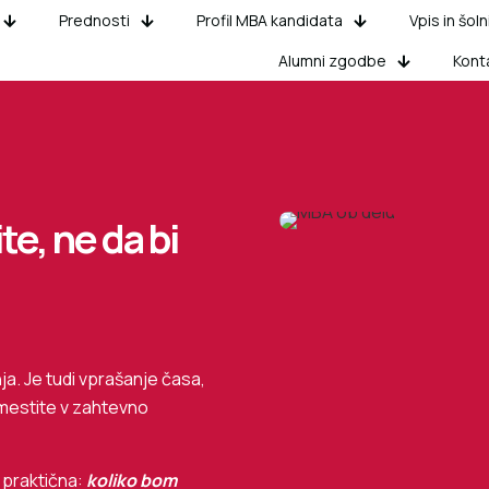
Prednosti
Profil MBA kandidata
Vpis in šoln
Alumni zgodbe
Kont
te, ne da bi
a. Je tudi vprašanje časa,
umestite v zahtevno
 praktična:
koliko bom