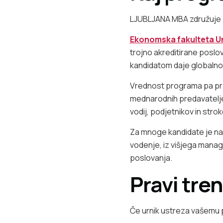
LJUBLJANA MBA združuje 
Ekonomska fakulteta Uni
trojno akreditirane poslov
kandidatom daje globalno
Vrednost programa pa pre
mednarodnih predavatelje
vodij, podjetnikov in strok
Za mnoge kandidate je naj
vodenje, iz višjega manag
poslovanja.
Pravi tren
Če urnik ustreza vašemu pr