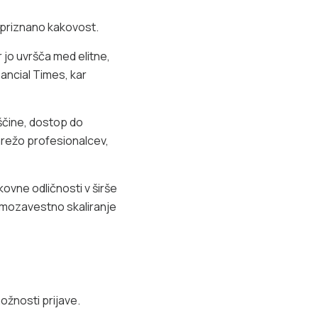
priznano kakovost.
 jo uvršča med elitne,
ancial Times, kar
ščine, dostop do
mrežo profesionalcev,
ovne odličnosti v širše
samozavestno skaliranje
ožnosti prijave.