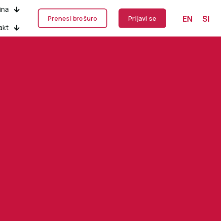
ina
EN
SI
Prenesi brošuro
Prijavi se
akt