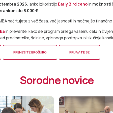
eptembra 2026
, lahko izkoristijo
Early Bird ceno
in
možnosti 
hrankom do 8.000 €
.
MBA načrtujete z več časa, več jasnosti in močnejšo finančno
ika
in preverite, kako se program prilega vašemu delu in življen
ed predmetnika, šolnine, vpisnega postopka in izkušnje kandi
PRENESITE BROŠURO
PRIJAVITE SE
Sorodne novice