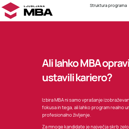
Struktura programa
Ali lahko MBA opravi
ustavili kariero?
Izbira MBA ni samo vprašanje izobraževanj
fokusa in tega, ali lahko program realno 
profesionalno življenje.
Za mnoge kandidate je največja skrb zelo