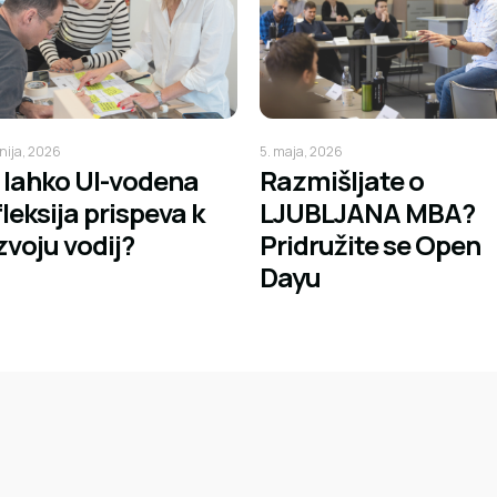
unija, 2026
5. maja, 2026
i lahko UI-vodena
Razmišljate o
fleksija prispeva k
LJUBLJANA MBA?
zvoju vodij?
Pridružite se Open
Dayu