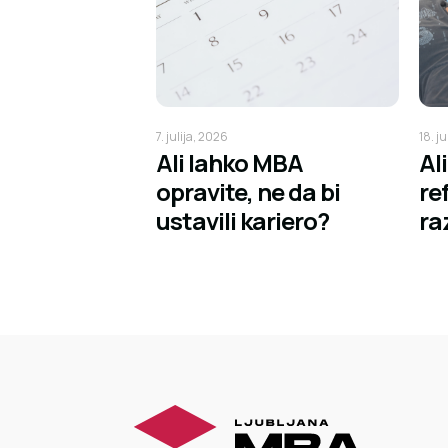
7. julija, 2026
18. j
Ali lahko MBA
Al
opravite, ne da bi
re
ustavili kariero?
ra