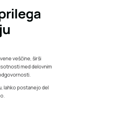
prilega
ju
vene veščine, širši
dsotnosti med delovnim
odgovornosti.
lu, lahko postanejo del
o.