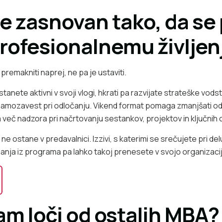
e zasnovan tako, da se 
rofesionalnemu življen
premakniti naprej, ne pa je ustaviti.
nete aktivni v svoji vlogi, hkrati pa razvijate strateške vodst
 samozavest pri odločanju. Vikend format pomaga zmanjšati o
eč nadzora pri načrtovanju sestankov, projektov in ključnih 
ne ostane v predavalnici. Izzivi, s katerimi se srečujete pri de
nja iz programa pa lahko takoj prenesete v svojo organizacij
am loči od ostalih MBA?