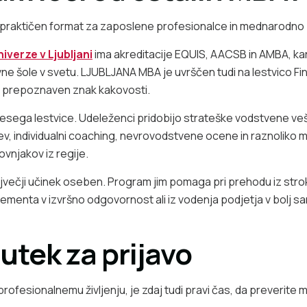
praktičen format za zaposlene profesionalce in mednarodno 
verze v Ljubljani
ima akreditacije EQUIS, AACSB in AMBA, kar
ne šole v svetu. LJUBLJANA MBA je uvrščen tudi na lestvico Fin
 prepoznaven znak kakovosti.
sega lestvice. Udeleženci pridobijo strateške vodstvene ve
v, individualni coaching, nevrovodstvene ocene in raznoliko 
ovnjakov iz regije.
večji učinek oseben. Program jim pomaga pri prehodu iz strok
ementa v izvršno odgovornost ali iz vodenja podjetja v bolj 
utek za prijavo
ofesionalnemu življenju, je zdaj tudi pravi čas, da preverite m