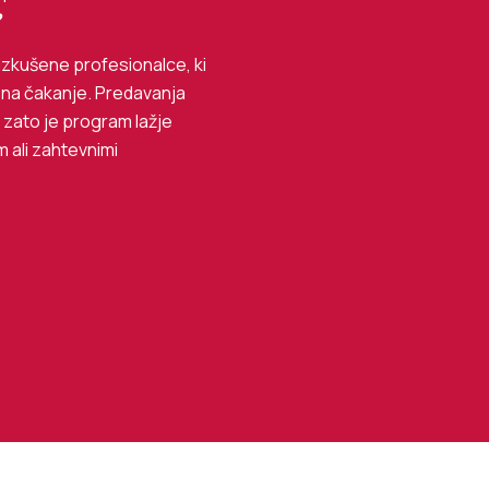
?
zkušene profesionalce, ki
li na čakanje. Predavanja
 zato je program lažje
m ali zahtevnimi