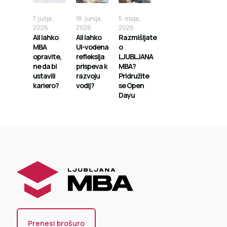
7. julija,
18. junija,
5. maja,
2026
2026
2026
Ali lahko
Ali lahko
Razmišljate
MBA
UI-vodena
o
opravite,
refleksija
LJUBLJANA
ne da bi
prispeva k
MBA?
ustavili
razvoju
Pridružite
kariero?
vodij?
se Open
Dayu
Prenesi brošuro