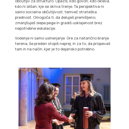
občutljiv za strukturo. Opaziš, kdo govori, kdo okleva,
kdo ni slišan, kje se skriva trenje. Ta perspektiva ni
samo socialna občutljivost, temveč strateška
prednost. Omogoča ti, da deluješ premišljeno,
zmanjšuješ slepe pege in gradiš usklajenost brez
nepotrebne eskalacije.
Vodenje ni samo usmerjanje. Gre za natančno branje
terena, še preden stopiš naprej, in za to, da prispevaš
tam in na način, kjer je to dejansko potrebno.