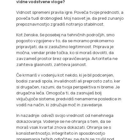
vidne vodstvene vloge?
Vidnost spremeni pravila igre. Poveča tvoje prednosti, a
poveča tudi drobnogled. Moj nasvet je, da pred zunanjo
prepoznavnostjo zgradiš notranjo stabilnost.
Kot ženske, še posebej na tehničnih področjih, smo
pogosto vzgojene v to, da se moramo prekomerno
pripravljati, da si zaslužimo legitimnost. Priprava je
močna, vendar pride točka, ko si moraš dovoliti, da
zavzameš prostor brez opravičevanja. Avtoriteta ne
zahteva glasnosti, zahteva jasnost.
Če krmariš v vodenju kot nekdo, ki je bil podcenjen,
bodisi zaradi spola, invalidnosti ali preprosto zato, ker
si drugačen, razumi, da tvoja perspektiva ni breme. Je
drugačna leča. Omogoča ti, da zasnuješ bolj
vključujoče sisteme, predvidiš nenamerne posledice in
vodiš na način, ki združuje moč in zavedanje.
In nazadnje: odveži svojo vrednost od nenehnega
dokazovanja. Vodenje se ne ohranja s tem, da se
moraš vsak kvartal znova dokazati. Ohranja se s
konsistentnostjo, integriteto in sposobnostjo
sprejemanja težkih odločitev, ne da bi se zrušil pod