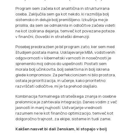
Program sem začela kot analitična in strukturirana
oseba. Zaključila sem ga kot nekdo, ki razmišlja bolj
sistemsko in deluje bolj premišljeno. Izkušnja me je
prisilila, da sem se odmaknila in odločitve začela videti
ne kot izolirana dejanja, temveč kot povezane poteze
v finančni, človeški in strateški dimenziji.
Posebej preobrazben je bil program zato, ker sem med
študijem postala mama. Usklajevanje MBA, vodstvenih
odgovornosti v kibernetski varnosti in nosečnosti je
spremenilo moj odnos do uspešnosti. Postati sem
morala bolj učinkovita, bolj selektivna in bolj iskrena
glede kompromisov. Za perfekcionizem ni bilo prostora,
ostala je prioritizacija, in učenje, kako prioritetno
razvrščati odločitve, mi je ta prehod olajšalo.
Kombinacija formalnega strateškega znanja in osebne
prelomnice je zahtevala integracijo. Danes vodim z več
jasnosti in manj nujnosti. Ustvarjanje vrednosti
razumem ne le kot finančno optimizacijo, temveč kot
dolgoročno trajnost, za ekipe, sisteme in tudi zame.
Kakšen nasvet bi dali ženskam, ki stopajo v bolj