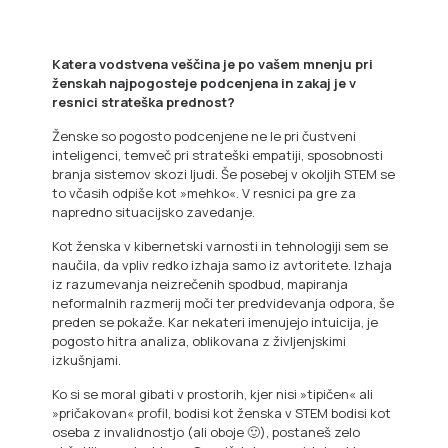
Katera vodstvena veščina je po vašem mnenju pri
ženskah najpogosteje podcenjena in zakaj je v
resnici strateška prednost?
Ženske so pogosto podcenjene ne le pri čustveni
inteligenci, temveč pri strateški empatiji, sposobnosti
branja sistemov skozi ljudi. Še posebej v okoljih STEM se
to včasih odpiše kot »mehko«. V resnici pa gre za
napredno situacijsko zavedanje.
Kot ženska v kibernetski varnosti in tehnologiji sem se
naučila, da vpliv redko izhaja samo iz avtoritete. Izhaja
iz razumevanja neizrečenih spodbud, mapiranja
neformalnih razmerij moči ter predvidevanja odpora, še
preden se pokaže. Kar nekateri imenujejo intuicija, je
pogosto hitra analiza, oblikovana z življenjskimi
izkušnjami.
Ko si se moral gibati v prostorih, kjer nisi »tipičen« ali
»pričakovan« profil, bodisi kot ženska v STEM bodisi kot
oseba z invalidnostjo (ali oboje 🙂), postaneš zelo