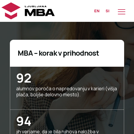
EN
SI
MBA – korak v prihodnost
92
alumnov poroča o napredovanju v karieri (višja
plača, boljše delovno mesto).
94
jih verjame, da je bila njihova naložba v