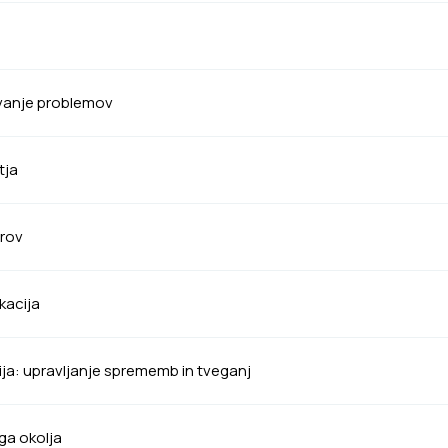
evanje problemov
tja
irov
kacija
ja: upravljanje sprememb in tveganj
ga okolja