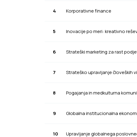
4
Korporativne finance
5
Inovacije po meri: kreativno reš
6
Strateški marketing za rast podje
7
Strateško upravljanje človeških v
8
Pogajanja in medkulturna komuni
9
Globalna institucionalna ekonomi
10
Upravljanje globalnega poslovne