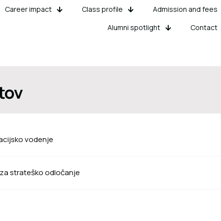
Career impact
Class profile
Admission and fees
Alumni spotlight
Contact
tov
acijsko vodenje
za strateško odločanje