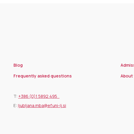
Blog
Admis
Frequently asked questions
About 
T:
+386 (0)1 5892 495
E:
ljubljana.mba@ef.uni-lj.si